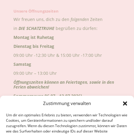
Unsere Öffnungszeiten
Wir freuen uns, dich zu den
folgenden
Zeiten
in
DIE
SCHATZTRUHE
begrüßen zu dürfen:
Montag ist Ruhetag
Dienstag bis Freitag
09:00 Uhr -12:30 Uhr & 15:00 Uhr -17:00 Uhr
Samstag
09:00 Uhr – 13:00 Uhr
Öffnungszeiten können an Feiertagen, sowie in den
Ferien abweichen!
Sommerpause 06.07.- 12.07.2026!
Zustimmung verwalten
Alle Änderungen sind auf Google ersichtlich!
Wir freuen uns auf deinen Besuch!
Um dir ein optimales Erlebnis zu bieten, verwenden wir Technologien wie
Cookies, um Geräteinformationen zu speichern und/oder darauf
zuzugreifen. Wenn du diesen Technologien zustimmst, können wir Daten
wie das Surfverhalten oder eindeutige IDs auf dieser Website