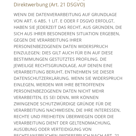
Direktwerbung (Art. 21 DSGVO)
WENN DIE DATENVERARBEITUNG AUF GRUNDLAGE
VON ART. 6 ABS. 1 LIT. E ODER F DSGVO ERFOLGT,
HABEN SIE JEDERZEIT DAS RECHT, AUS GRÜNDEN, DIE
SICH AUS IHRER BESONDEREN SITUATION ERGEBEN,
GEGEN DIE VERARBEITUNG IHRER
PERSONENBEZOGENEN DATEN WIDERSPRUCH
EINZULEGEN; DIES GILT AUCH FÜR EIN AUF DIESE
BESTIMMUNGEN GESTÜTZTES PROFILING. DIE
JEWEILIGE RECHTSGRUNDLAGE, AUF DENEN EINE
VERARBEITUNG BERUHT, ENTNEHMEN SIE DIESER
DATENSCHUTZERKLÄRUNG. WENN SIE WIDERSPRUCH
EINLEGEN, WERDEN WIR IHRE BETROFFENEN
PERSONENBEZOGENEN DATEN NICHT MEHR
VERARBEITEN, ES SEI DENN, WIR KÖNNEN
ZWINGENDE SCHUTZWÜRDIGE GRÜNDE FÜR DIE
VERARBEITUNG NACHWEISEN, DIE IHRE INTERESSEN,
RECHTE UND FREIHEITEN ÜBERWIEGEN ODER DIE
VERARBEITUNG DIENT DER GELTENDMACHUNG,
AUSÜBUNG ODER VERTEIDIGUNG VON
RECHTSANSPRÜCHEN (WIDERSPRUCH NACH ART. 21