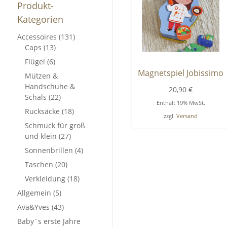
Produkt-
Kategorien
Accessoires
(131)
Caps
(13)
Flügel
(6)
Magnetspiel Jobissimo
Mützen &
Handschuhe &
20,90
€
Schals
(22)
Enthält 19% MwSt.
Rucksäcke
(18)
zzgl.
Versand
Schmuck für groß
und klein
(27)
Sonnenbrillen
(4)
Taschen
(20)
Verkleidung
(18)
Allgemein
(5)
Ava&Yves
(43)
Baby´s erste Jahre