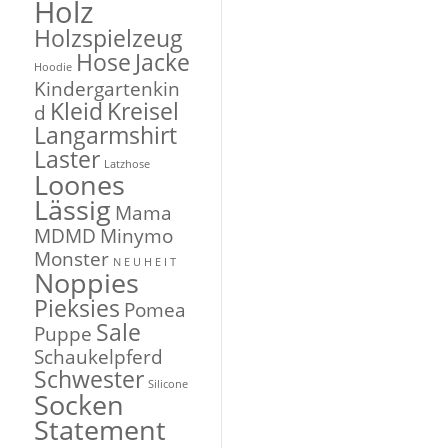
Holz
Holzspielzeug
Hose
Jacke
Hoodie
Kindergartenkin
Kleid
Kreisel
d
Langarmshirt
Laster
Latzhose
Loones
Lässig
Mama
MDMD
Minymo
Monster
N E U H E I T
Noppies
Pieksies
Pomea
Sale
Puppe
Schaukelpferd
Schwester
Silicone
Socken
Statement