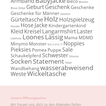
Babyjacke
Armband
Bieco
Blumen
Geburt
Geschenk
Geschenke
Bluse
Dirkje
Geschenke für Männer
Geschirr
Holz
Gürteltasche
Holzspielzeug
Hose
Jacke
Kindergartenkind
Hoodie
Kleid
Kreisel
Langarmshirt
Laster
Loones
Lässig
Mama
MDMD
Latzhose
Noppies
Minymo
Monster
N E U H E I T
Pieksies
Sale
Pomea
Puppe
Schwester
Schaukelpferd
Silicone
Socken
Statement
Teller
wasserabweisend
Wandbehang
Wickeltasche
Weste
Unsere Öffnungszeiten
Wir freuen uns, dich zu den
folgenden
Zeiten