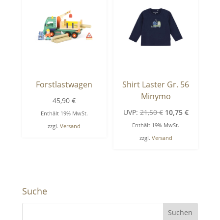
Forstlastwagen
Shirt Laster Gr. 56
Minymo
45,90
€
Ursprünglicher
Aktueller
UVP:
21,50
€
10,75
€
Enthält 19% MwSt.
Preis
Preis
Enthält 19% MwSt.
zzgl.
Versand
war:
ist:
zzgl.
Versand
21,50 €
10,75 €.
Suche