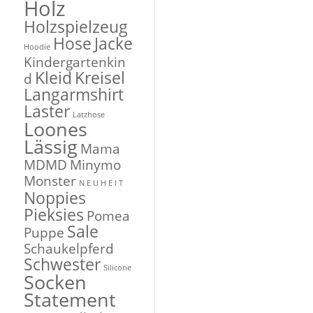
Holz
Holzspielzeug
Hose
Jacke
Hoodie
Kindergartenkin
Kleid
Kreisel
d
Langarmshirt
Laster
Latzhose
Loones
Lässig
Mama
MDMD
Minymo
Monster
N E U H E I T
Noppies
Pieksies
Pomea
Sale
Puppe
Schaukelpferd
Schwester
Silicone
Socken
Statement