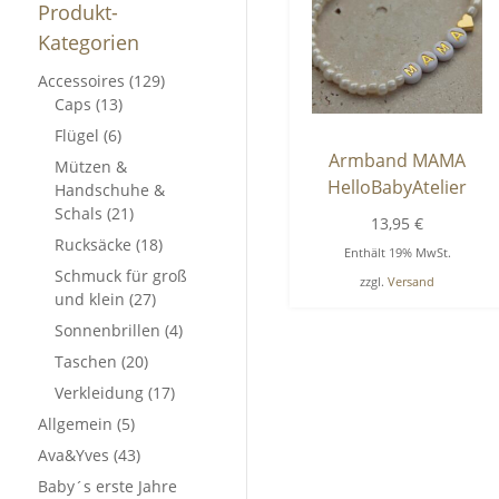
Produkt-
Kategorien
Accessoires
(129)
Caps
(13)
Flügel
(6)
Armband MAMA
Mützen &
HelloBabyAtelier
Handschuhe &
Schals
(21)
13,95
€
Rucksäcke
(18)
Enthält 19% MwSt.
Schmuck für groß
zzgl.
Versand
und klein
(27)
Sonnenbrillen
(4)
Taschen
(20)
Verkleidung
(17)
Allgemein
(5)
Ava&Yves
(43)
Baby´s erste Jahre