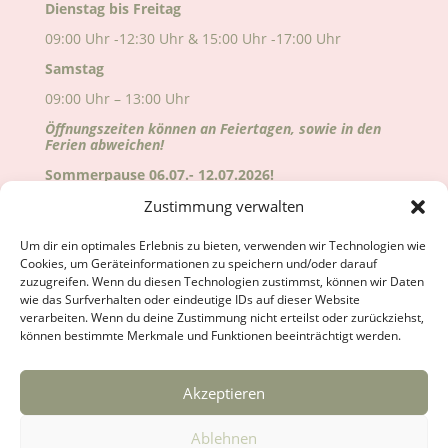
Dienstag bis Freitag
09:00 Uhr -12:30 Uhr & 15:00 Uhr -17:00 Uhr
Samstag
09:00 Uhr – 13:00 Uhr
Öffnungszeiten können an Feiertagen, sowie in den
Ferien abweichen!
Sommerpause 06.07.- 12.07.2026!
Alle Änderungen sind auf Google ersichtlich!
Zustimmung verwalten
Wir freuen uns auf deinen Besuch!
Um dir ein optimales Erlebnis zu bieten, verwenden wir Technologien wie
Cookies, um Geräteinformationen zu speichern und/oder darauf
zuzugreifen. Wenn du diesen Technologien zustimmst, können wir Daten
wie das Surfverhalten oder eindeutige IDs auf dieser Website
verarbeiten. Wenn du deine Zustimmung nicht erteilst oder zurückziehst,
können bestimmte Merkmale und Funktionen beeinträchtigt werden.
Akzeptieren
Kontakt
Anfahrt
Impressum
Datenschutzerklärung
Cookie-Richtlinie (EU)
Ablehnen