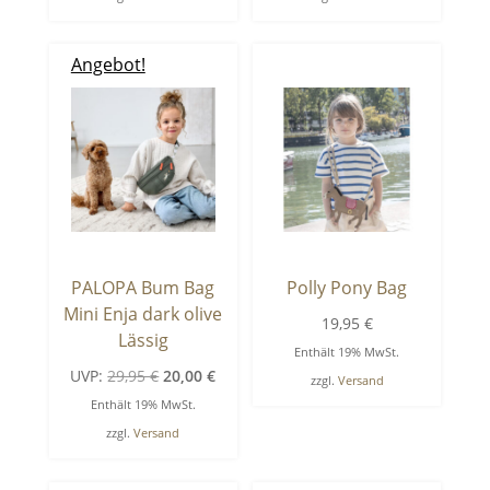
Angebot!
PALOPA Bum Bag
Polly Pony Bag
Mini Enja dark olive
19,95
€
Lässig
Enthält 19% MwSt.
Ursprünglicher
Aktueller
UVP:
29,95
€
20,00
€
zzgl.
Versand
Preis
Preis
Enthält 19% MwSt.
war:
ist:
zzgl.
Versand
29,95 €
20,00 €.