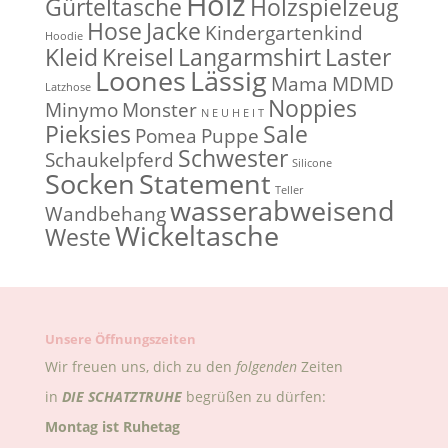
Holz
Gürteltasche
Holzspielzeug
Hose
Jacke
Kindergartenkind
Hoodie
Kleid
Kreisel
Langarmshirt
Laster
Loones
Lässig
Mama
MDMD
Latzhose
Noppies
Minymo
Monster
N E U H E I T
Pieksies
Sale
Pomea
Puppe
Schwester
Schaukelpferd
Silicone
Socken
Statement
Teller
wasserabweisend
Wandbehang
Wickeltasche
Weste
Unsere Öffnungszeiten
Wir freuen uns, dich zu den
folgenden
Zeiten
in
DIE
SCHATZTRUHE
begrüßen zu dürfen:
Montag ist Ruhetag