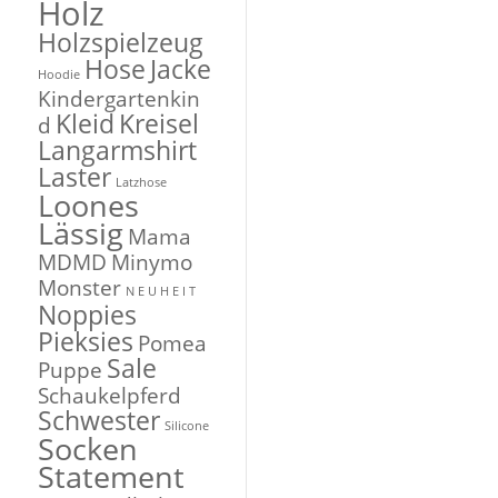
Holz
Holzspielzeug
Hose
Jacke
Hoodie
Kindergartenkin
Kleid
Kreisel
d
Langarmshirt
Laster
Latzhose
Loones
Lässig
Mama
MDMD
Minymo
Monster
N E U H E I T
Noppies
Pieksies
Pomea
Sale
Puppe
Schaukelpferd
Schwester
Silicone
Socken
Statement