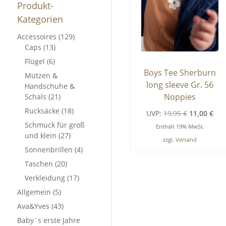
Produkt-
Kategorien
Accessoires
(129)
Caps
(13)
Flügel
(6)
Boys Tee Sherburn
Mützen &
long sleeve Gr. 56
Handschuhe &
Noppies
Schals
(21)
Rucksäcke
(18)
Ursprüngli
Akt
UVP:
19,95
€
11,00
€
Schmuck für groß
Preis
Pre
Enthält 19% MwSt.
und klein
(27)
war:
ist:
zzgl.
Versand
Sonnenbrillen
(4)
19,95 €
11,0
Taschen
(20)
Verkleidung
(17)
Allgemein
(5)
Ava&Yves
(43)
Baby´s erste Jahre