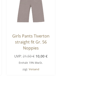
Girls Pants Tiverton
straight fit Gr. 56
Noppies
cher
ueller
Ursprünglicher
Aktueller
UVP:
21,50
€
10,00
€
is
Preis
Preis
Enthält 19% MwSt.
war:
ist:
zzgl.
Versand
0 €.
21,50 €
10,00 €.