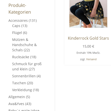
Produkt-
Kategorien
Accessoires
(131)
Caps
(13)
Flügel
(6)
Kinderrock Gold Stars
Mützen &
Handschuhe &
15,00
€
Schals
(22)
Enthält 19% MwSt.
Rucksäcke
(18)
zzgl.
Versand
Schmuck für groß
und klein
(27)
Sonnenbrillen
(4)
Taschen
(20)
Verkleidung
(18)
Allgemein
(5)
Ava&Yves
(43)
Baby´s erste Jahre