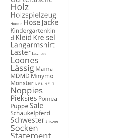
Holz
Holzspielzeug
Hose
Jacke
Hoodie
Kindergartenkin
Kleid
Kreisel
d
Langarmshirt
Laster
Latzhose
Loones
Lässig
Mama
MDMD
Minymo
Monster
N E U H E I T
Noppies
Pieksies
Pomea
Sale
Puppe
Schaukelpferd
Schwester
Silicone
Socken
Statement