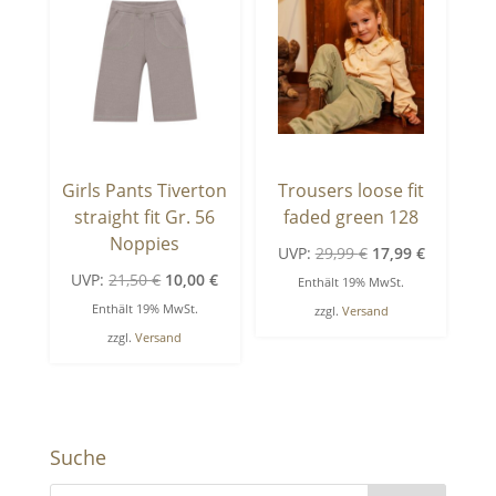
Girls Pants Tiverton
Trousers loose fit
straight fit Gr. 56
faded green 128
Noppies
Ursprünglicher
Aktueller
UVP:
29,99
€
17,99
€
Ursprünglicher
Aktueller
UVP:
21,50
€
10,00
€
Preis
Preis
Enthält 19% MwSt.
Preis
Preis
war:
ist:
Enthält 19% MwSt.
zzgl.
Versand
war:
ist:
29,99 €
17,99 €.
zzgl.
Versand
21,50 €
10,00 €.
Suche