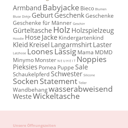
Babyjacke
Armband
Bieco
Blumen
Geburt
Geschenk
Geschenke
Bluse
Dirkje
Geschenke für Männer
Geschirr
Holz
Gürteltasche
Holzspielzeug
Hose
Jacke
Kindergartenkind
Hoodie
Kleid
Kreisel
Langarmshirt
Laster
Loones
Lässig
Mama
MDMD
Latzhose
Noppies
Minymo
Monster
N E U H E I T
Pieksies
Sale
Pomea
Puppe
Schwester
Schaukelpferd
Silicone
Socken
Statement
Teller
wasserabweisend
Wandbehang
Wickeltasche
Weste
Unsere Öffnungszeiten