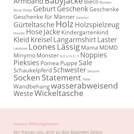
Babyjacke
Armband
Bieco
Blumen
Geburt
Geschenk
Geschenke
Bluse
Dirkje
Geschenke für Männer
Geschirr
Holz
Gürteltasche
Holzspielzeug
Hose
Jacke
Kindergartenkind
Hoodie
Kleid
Kreisel
Langarmshirt
Laster
Loones
Lässig
Mama
MDMD
Latzhose
Noppies
Minymo
Monster
N E U H E I T
Pieksies
Sale
Pomea
Puppe
Schwester
Schaukelpferd
Silicone
Socken
Statement
Teller
wasserabweisend
Wandbehang
Wickeltasche
Weste
Unsere Öffnungszeiten
Wir freuen uns, dich zu den
folgenden
Zeiten