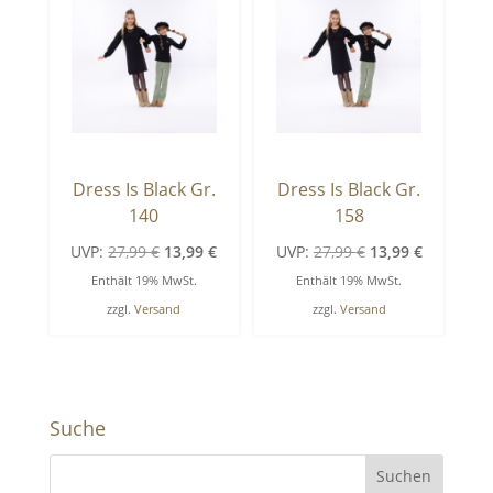
Dress Is Black Gr.
Dress Is Black Gr.
140
158
Ursprünglicher
Aktueller
Ursprünglicher
Aktueller
UVP:
27,99
€
13,99
€
UVP:
27,99
€
13,99
€
Preis
Preis
Preis
Preis
Enthält 19% MwSt.
Enthält 19% MwSt.
war:
ist:
war:
ist:
zzgl.
Versand
zzgl.
Versand
27,99 €
13,99 €.
27,99 €
13,99 €.
Suche