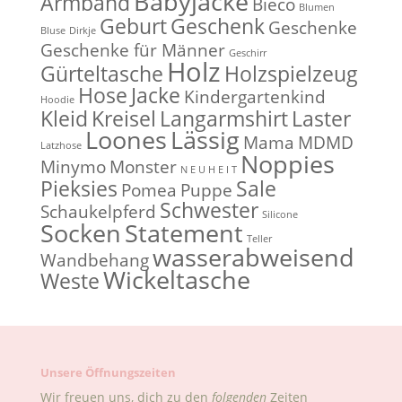
Babyjacke
Armband
Bieco
Blumen
Geburt
Geschenk
Geschenke
Bluse
Dirkje
Geschenke für Männer
Geschirr
Holz
Gürteltasche
Holzspielzeug
Hose
Jacke
Kindergartenkind
Hoodie
Kleid
Kreisel
Langarmshirt
Laster
Loones
Lässig
Mama
MDMD
Latzhose
Noppies
Minymo
Monster
N E U H E I T
Pieksies
Sale
Pomea
Puppe
Schwester
Schaukelpferd
Silicone
Socken
Statement
Teller
wasserabweisend
Wandbehang
Wickeltasche
Weste
Unsere Öffnungszeiten
Wir freuen uns, dich zu den
folgenden
Zeiten