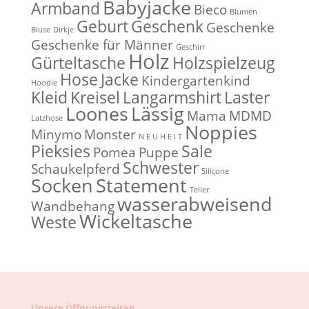
Babyjacke
Armband
Bieco
Blumen
Geburt
Geschenk
Geschenke
Bluse
Dirkje
Geschenke für Männer
Geschirr
Holz
Gürteltasche
Holzspielzeug
Hose
Jacke
Kindergartenkind
Hoodie
Kleid
Kreisel
Langarmshirt
Laster
Loones
Lässig
Mama
MDMD
Latzhose
Noppies
Minymo
Monster
N E U H E I T
Pieksies
Sale
Pomea
Puppe
Schwester
Schaukelpferd
Silicone
Socken
Statement
Teller
wasserabweisend
Wandbehang
Wickeltasche
Weste
Unsere Öffnungszeiten