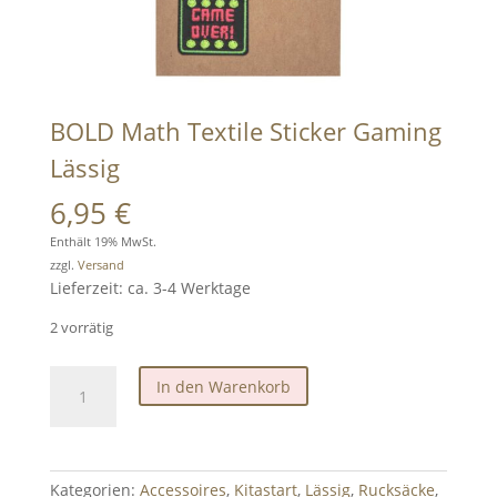
BOLD Math Textile Sticker Gaming
Lässig
6,95
€
Enthält 19% MwSt.
zzgl.
Versand
Lieferzeit: ca. 3-4 Werktage
2 vorrätig
BOLD
In den Warenkorb
Math
Textile
Sticker
Gaming
Kategorien:
Accessoires
,
Kitastart
,
Lässig
,
Rucksäcke
,
Lässig