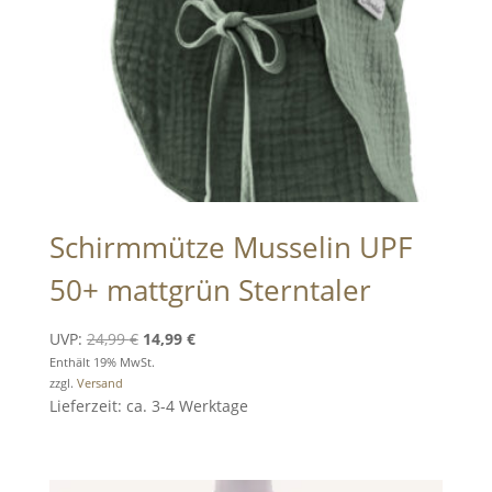
Schirmmütze Musselin UPF
50+ mattgrün Sterntaler
Ursprünglicher
Aktueller
UVP:
24,99
€
14,99
€
Preis
Preis
Enthält 19% MwSt.
zzgl.
Versand
war:
ist:
Lieferzeit: ca. 3-4 Werktage
24,99 €
14,99 €.