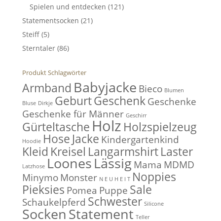
Spielen und entdecken
(121)
Statementsocken
(21)
Steiff
(5)
Sterntaler
(86)
Produkt Schlagwörter
Babyjacke
Armband
Bieco
Blumen
Geburt
Geschenk
Geschenke
Bluse
Dirkje
Geschenke für Männer
Geschirr
Holz
Gürteltasche
Holzspielzeug
Hose
Jacke
Kindergartenkind
Hoodie
Kleid
Kreisel
Langarmshirt
Laster
Loones
Lässig
Mama
MDMD
Latzhose
Noppies
Minymo
Monster
N E U H E I T
Pieksies
Sale
Pomea
Puppe
Schwester
Schaukelpferd
Silicone
Socken
Statement
Teller