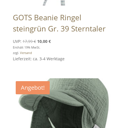
GOTS Beanie Ringel
steingrün Gr. 39 Sterntaler
Ursprünglicher
Aktueller
UVP:
17,99
€
10,00
€
Preis
Preis
Enthält 19% MwSt.
zzgl.
Versand
war:
ist:
Lieferzeit: ca. 3-4 Werktage
17,99 €
10,00 €.
Angebot!