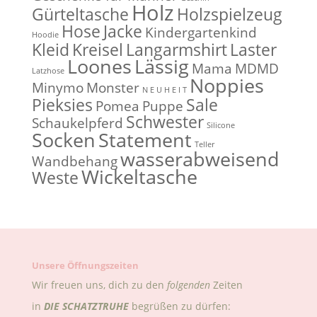
Holz
Gürteltasche
Holzspielzeug
Hose
Jacke
Kindergartenkind
Hoodie
Kleid
Kreisel
Langarmshirt
Laster
Loones
Lässig
Mama
MDMD
Latzhose
Noppies
Minymo
Monster
N E U H E I T
Pieksies
Sale
Pomea
Puppe
Schwester
Schaukelpferd
Silicone
Socken
Statement
Teller
wasserabweisend
Wandbehang
Wickeltasche
Weste
Unsere Öffnungszeiten
Wir freuen uns, dich zu den
folgenden
Zeiten
in
DIE
SCHATZTRUHE
begrüßen zu dürfen: