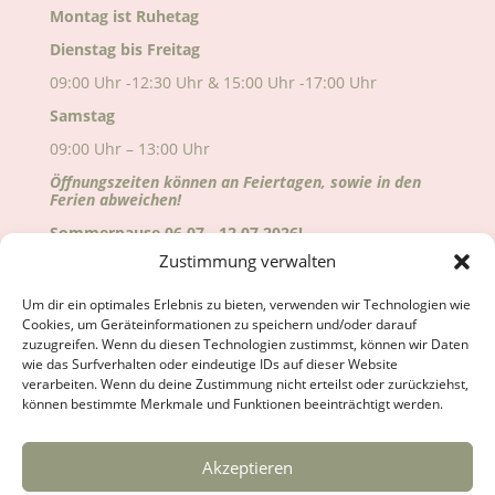
Montag ist Ruhetag
Dienstag bis Freitag
09:00 Uhr -12:30 Uhr & 15:00 Uhr -17:00 Uhr
Samstag
09:00 Uhr – 13:00 Uhr
Öffnungszeiten können an Feiertagen, sowie in den
Ferien abweichen!
Sommerpause 06.07.- 12.07.2026!
Zustimmung verwalten
Alle Änderungen sind auf Google ersichtlich!
Wir freuen uns auf deinen Besuch!
Um dir ein optimales Erlebnis zu bieten, verwenden wir Technologien wie
Cookies, um Geräteinformationen zu speichern und/oder darauf
zuzugreifen. Wenn du diesen Technologien zustimmst, können wir Daten
wie das Surfverhalten oder eindeutige IDs auf dieser Website
verarbeiten. Wenn du deine Zustimmung nicht erteilst oder zurückziehst,
können bestimmte Merkmale und Funktionen beeinträchtigt werden.
Akzeptieren
Kontakt
Anfahrt
Impressum