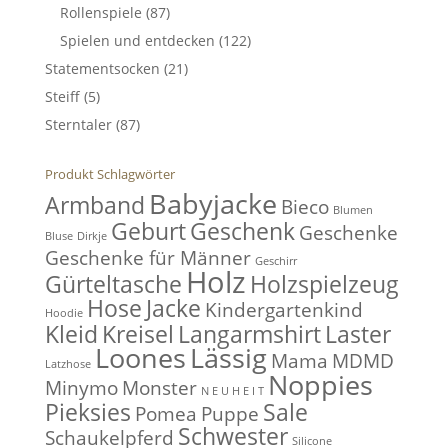
Rollenspiele
(87)
Spielen und entdecken
(122)
Statementsocken
(21)
Steiff
(5)
Sterntaler
(87)
Produkt Schlagwörter
Babyjacke
Armband
Bieco
Blumen
Geburt
Geschenk
Geschenke
Bluse
Dirkje
Geschenke für Männer
Geschirr
Holz
Gürteltasche
Holzspielzeug
Hose
Jacke
Kindergartenkind
Hoodie
Kleid
Kreisel
Langarmshirt
Laster
Loones
Lässig
Mama
MDMD
Latzhose
Noppies
Minymo
Monster
N E U H E I T
Pieksies
Sale
Pomea
Puppe
Schwester
Schaukelpferd
Silicone