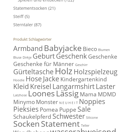
Statementsocken
(21)
Steiff
(5)
Sterntaler
(87)
Produkt Schlagwörter
Babyjacke
Armband
Bieco
Blumen
Geburt
Geschenk
Geschenke
Bluse
Dirkje
Geschenke für Männer
Geschirr
Holz
Gürteltasche
Holzspielzeug
Hose
Jacke
Kindergartenkind
Hoodie
Kleid
Kreisel
Langarmshirt
Laster
Loones
Lässig
Mama
MDMD
Latzhose
Noppies
Minymo
Monster
N E U H E I T
Pieksies
Sale
Pomea
Puppe
Schwester
Schaukelpferd
Silicone
Socken
Statement
Teller
wasserabweisend