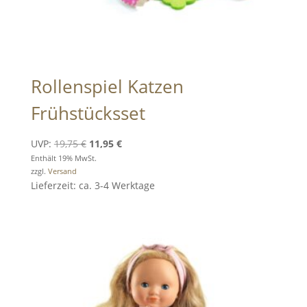
Rollenspiel Katzen
Frühstücksset
Ursprünglicher
Aktueller
UVP:
19,75
€
11,95
€
Preis
Preis
Enthält 19% MwSt.
zzgl.
Versand
war:
ist:
Lieferzeit: ca. 3-4 Werktage
19,75 €
11,95 €.