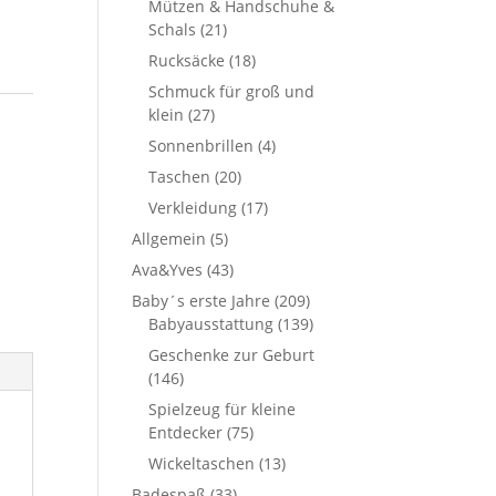
Mützen & Handschuhe &
Schals
(21)
Rucksäcke
(18)
Schmuck für groß und
klein
(27)
Sonnenbrillen
(4)
Taschen
(20)
Verkleidung
(17)
Allgemein
(5)
Ava&Yves
(43)
Baby´s erste Jahre
(209)
Babyausstattung
(139)
Geschenke zur Geburt
(146)
Spielzeug für kleine
Entdecker
(75)
Wickeltaschen
(13)
Badespaß
(33)