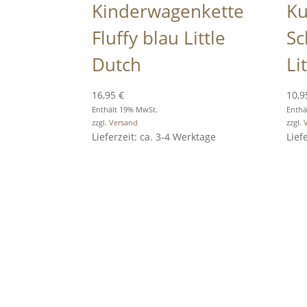
Kinderwagenkette
Ku
Fluffy blau Little
Sc
Dutch
Li
16,95
€
10,
Enthält 19% MwSt.
Enthä
zzgl.
Versand
zzgl.
Lieferzeit: ca. 3-4 Werktage
Lief