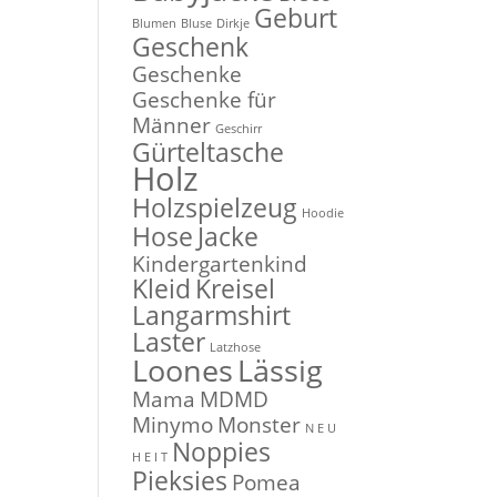
Geburt
Blumen
Bluse
Dirkje
Geschenk
Geschenke
Geschenke für
Männer
Geschirr
Gürteltasche
Holz
Holzspielzeug
Hoodie
Hose
Jacke
Kindergartenkind
Kleid
Kreisel
Langarmshirt
Laster
Latzhose
Loones
Lässig
Mama
MDMD
Minymo
Monster
N E U
Noppies
H E I T
Pieksies
Pomea