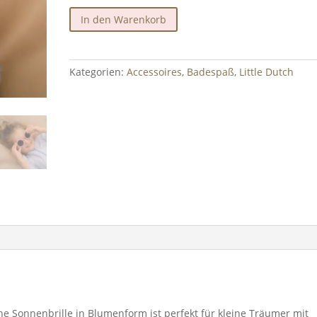
Sunglasses
In den Warenkorb
Flower
Mauve
Little
Kategorien:
Accessoires
,
Badespaß
,
Little Dutch
Dutch
Menge
ne Sonnenbrille in Blumenform ist perfekt für kleine Träumer mit