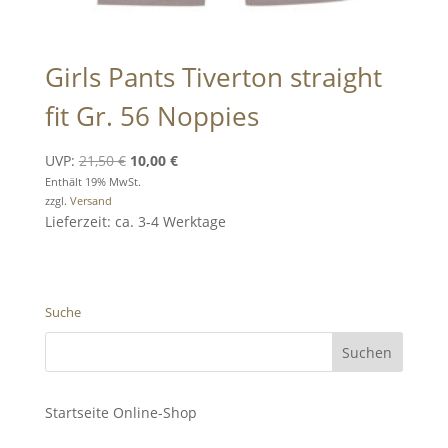
Girls Pants Tiverton straight
fit Gr. 56 Noppies
Ursprünglicher
Aktueller
UVP:
21,50
€
10,00
€
Preis
Preis
Enthält 19% MwSt.
zzgl.
Versand
war:
ist:
Lieferzeit: ca. 3-4 Werktage
21,50 €
10,00 €.
Suche
Startseite Online-Shop