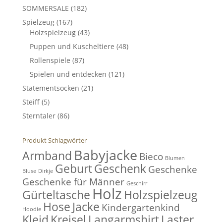
SOMMERSALE
(182)
Spielzeug
(167)
Holzspielzeug
(43)
Puppen und Kuscheltiere
(48)
Rollenspiele
(87)
Spielen und entdecken
(121)
Statementsocken
(21)
Steiff
(5)
Sterntaler
(86)
Produkt Schlagwörter
Babyjacke
Armband
Bieco
Blumen
Geburt
Geschenk
Geschenke
Bluse
Dirkje
Geschenke für Männer
Geschirr
Holz
Gürteltasche
Holzspielzeug
Hose
Jacke
Kindergartenkind
Hoodie
Kleid
Kreisel
Langarmshirt
Laster