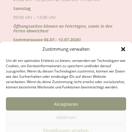
Samstag
09:00 Uhr – 13:00 Uhr
Öffnungszeiten können an Feiertagen, sowie in den
Ferien abweichen!
Sommerpause 06.07.- 12.07.2026!
Alle Änderungen sind auf Google ersichtlich!
Zustimmung verwalten
Wir freuen uns auf deinen Besuch!
Um dir ein optimales Erlebnis zu bieten, verwenden wir Technologien wie
Cookies, um Geräteinformationen zu speichern und/oder darauf
zuzugreifen. Wenn du diesen Technologien zustimmst, können wir Daten
wie das Surfverhalten oder eindeutige IDs auf dieser Website
verarbeiten. Wenn du deine Zustimmung nicht erteilst oder zurückziehst,
können bestimmte Merkmale und Funktionen beeinträchtigt werden.
Akzeptieren
Kontakt
Anfahrt
Impressum
Datenschutzerklärung
Cookie-Richtlinie (EU)
Ablehnen
Einstellungen ansehen