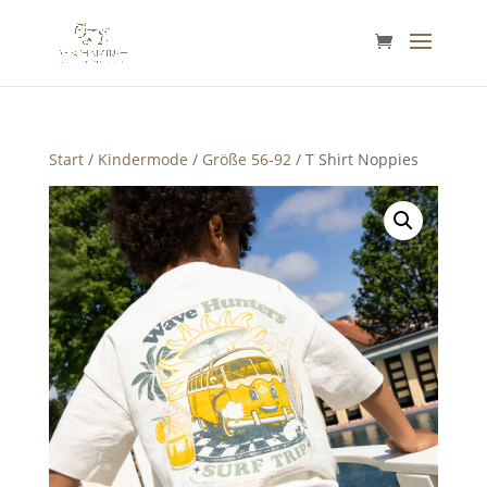
Start
/
Kindermode
/
Größe 56-92
/ T Shirt Noppies