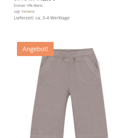
Preis
Preis
Enthält 19% MwSt.
zzgl.
Versand
war:
ist:
Lieferzeit: ca. 3-4 Werktage
21,50 €
12,00 €.
Angebot!