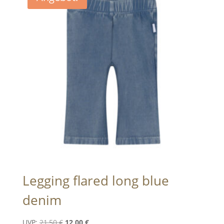
Legging flared long blue
denim
Ursprünglicher
Aktueller
UVP:
21,50
€
12,00
€