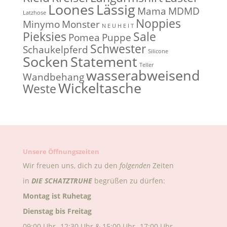
Loones
Lässig
Mama
MDMD
Latzhose
Noppies
Minymo
Monster
N E U H E I T
Pieksies
Sale
Pomea
Puppe
Schwester
Schaukelpferd
Silicone
Socken
Statement
Teller
wasserabweisend
Wandbehang
Wickeltasche
Weste
Unsere Öffnungszeiten
Wir freuen uns, dich zu den
folgenden
Zeiten
in
DIE
SCHATZTRUHE
begrüßen zu dürfen:
Montag ist Ruhetag
Dienstag bis Freitag
09:00 Uhr -12:30 Uhr & 15:00 Uhr -17:00 Uhr