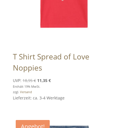
T Shirt Spread of Love
Noppies
Ursprünglicher
Aktueller
UVP:
18,95
€
11,35
€
Preis
Preis
Enthält 19% MwSt.
zzgl.
Versand
war:
ist:
Lieferzeit: ca. 3-4 Werktage
18,95 €
11,35 €.
Angebot!