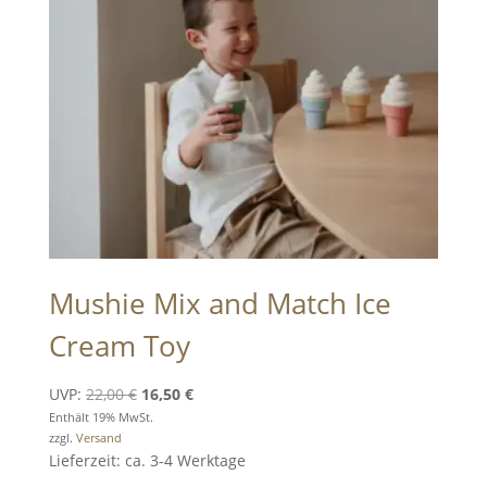
Mushie Mix and Match Ice
Cream Toy
Ursprünglicher
Aktueller
UVP:
22,00
€
16,50
€
Preis
Preis
Enthält 19% MwSt.
zzgl.
Versand
war:
ist:
Lieferzeit: ca. 3-4 Werktage
22,00 €
16,50 €.