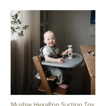
Mushie HexaPop Suction Toy