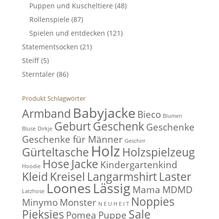
Puppen und Kuscheltiere
(48)
Rollenspiele
(87)
Spielen und entdecken
(121)
Statementsocken
(21)
Steiff
(5)
Sterntaler
(86)
Produkt Schlagwörter
Babyjacke
Armband
Bieco
Blumen
Geburt
Geschenk
Geschenke
Bluse
Dirkje
Geschenke für Männer
Geschirr
Holz
Gürteltasche
Holzspielzeug
Hose
Jacke
Kindergartenkind
Hoodie
Kleid
Kreisel
Langarmshirt
Laster
Loones
Lässig
Mama
MDMD
Latzhose
Noppies
Minymo
Monster
N E U H E I T
Pieksies
Sale
Pomea
Puppe